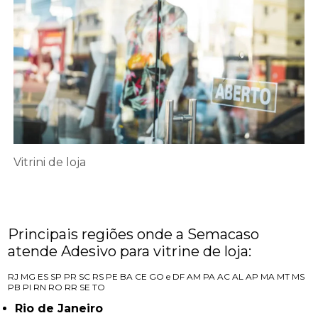
Vitrini de loja
Principais regiões onde a Semacaso
atende Adesivo para vitrine de loja:
RJ
MG
ES
SP
PR
SC
RS
PE
BA
CE
GO e DF
AM
PA
AC
AL
AP
MA
MT
MS
PB
PI
RN
RO
RR
SE
TO
Rio de Janeiro