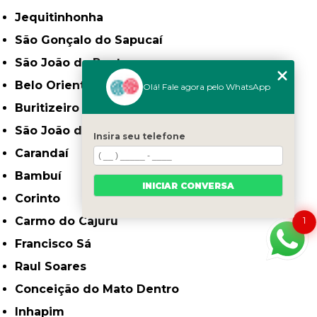
Jequitinhonha
São Gonçalo do Sapucaí
São João da Ponte
Belo Oriente
Olá! Fale agora pelo WhatsApp
Buritizeiro
São João do Paraíso
Insira seu telefone
Carandaí
Bambuí
INICIAR CONVERSA
Corinto
Carmo do Cajuru
1
Francisco Sá
Raul Soares
Conceição do Mato Dentro
Inhapim