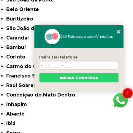
Belo Oriente
Buritizeiro
São João do Paraíso
Olá! Fale agora pelo WhatsApp
Carandaí
Bambuí
Corinto
Insira seu telefone
Carmo do Cajuru
Francisco Sá
INICIAR CONVERSA
Raul Soares
1
Conceição do Mato Dentro
Inhapim
Abaeté
Ibiá
Serro