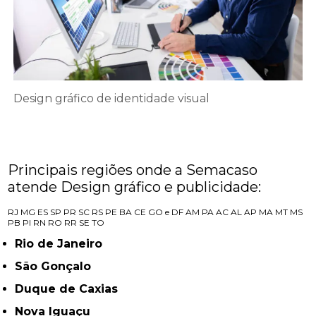
Design gráfico de identidade visual
Principais regiões onde a Semacaso
atende Design gráfico e publicidade:
RJ
MG
ES
SP
PR
SC
RS
PE
BA
CE
GO e DF
AM
PA
AC
AL
AP
MA
MT
MS
PB
PI
RN
RO
RR
SE
TO
Rio de Janeiro
São Gonçalo
Duque de Caxias
Nova Iguaçu