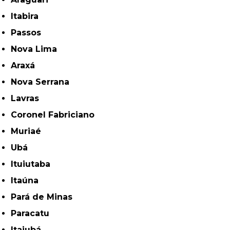
Itabira
Passos
Nova Lima
Araxá
Nova Serrana
Lavras
Coronel Fabriciano
Muriaé
Ubá
Ituiutaba
Itaúna
Pará de Minas
Paracatu
Itajubá