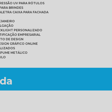
PRESSÃO UV PARA RÓTULOS
PARA BRINDES
A
LETRA CAIXA PARA FACHADA
 JANEIRO
ULGAÇÃO
ACKLIGHT PERSONALIZADO
NTIFICAÇÃO EMPRESARIAL
ETO DE DESIGN
DESIGN GRÁFICO ONLINE
ALIZADOS
APUME METÁLICO
ULO
nda