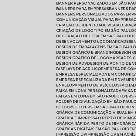
BANNER PERSONALIZADOS EM SÃO PA
BANNERS PARA EMPRESAS
BANNERS PA
BANNERS PERSONALIZADOS PARA EMP
COMUNICAÇÃO VISUAL PARA EMPRESA
CRIAÇÃO DE IDENTIDADE VISUAL
CRIAÇ
CRIAÇÃO DE LOGOTIPO EM SÃO PAULO
DECORAÇÃO DE LOJA EM SÃO PAULO
D
DESENVOLVIMENTO LOGOMARCA
DESE
DESIGN DE EMBALAGENS EM SÃO PAUL
DESIGN GRÁFICO E BRANDING
DESIGN 
DESIGN GRÁFICO DE LOGOMARCA
DESI
DESIGN DE PDV
DESIGN DE PONTO DE 
DISPLAYS DE ACRÍLICO
EMPRESA DE CO
EMPRESA ESPECIALIZADA EM COMUNIC
EMPRESA ESPECIALIZADA EM PDV
EMPR
ENVELOPAMENTO DE VEÍCULOS
FACHAD
FAIXA EM LONA PERSONALIZADA
FAIXA
FAIXAS EM LONA EM SÃO PAULO
FLYERS
FOLDER DE DIVULGAÇÃO EM SÃO PAUL
FOLDERS E FLYERS EM SÃO PAULO
FRON
GRÁFICA DE COMUNICAÇÃO VISUAL EM
GRÁFICA E IMPRESSÃO PERTO DE MIM
GRÁFICA RÁPIDA PERTO DE MIM
GRÁFI
GRÁFICAS DIGITAIS EM SÃO PAULO
IDEN
IMPRESSÃO UV
IMPRESSÃO UV EM ACRÍL