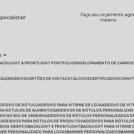
Faça seu orçamento ago
ecialistas!
mesmo
L
BLACKLIGHT & FRONTLIGHT PORTFOLIO
ENVELOPAMENTO DE CARROS
CALENDÁRIOS
CARTÕES DE VISITA
CATÁLOGOS
CERTIFICADOS
CONVI
ADESIVO DE RÓTULO
ADESIVO PARA VITRINE DE LOJA
ADESIVO DE VI
ARA RÓTULOS DE ALIMENTOS
ADESIVOS DE RÓTULOS PERSONALIZA
OS NO RIO DE JANEIRO
ADESIVOS DE RÓTULOS PERSONALIZADOS E
E
ADESIVOS PARA RÓTULOS DE PRODUTOS
ADESIVOS PARA RÓTULO
ESIGN GRÁFICO
BACKLIGHT E FRONTLIGHT
BACKLIGHT PARA VITRINE 
NNER PERSONALIZADO PARA LOJAS
BANNER PERSONALIZADOS
BANN