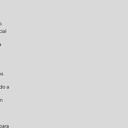
o.
ial
a
os
do a
um
para