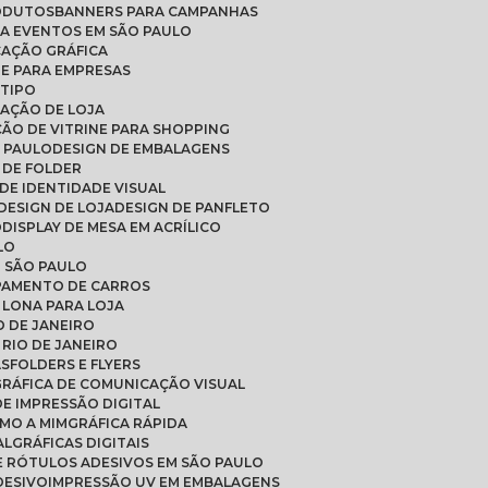
RODUTOS
BANNERS PARA CAMPANHAS
RA EVENTOS EM SÃO PAULO
CAÇÃO GRÁFICA
DE PARA EMPRESAS
OTIPO
RAÇÃO DE LOJA
ÇÃO DE VITRINE PARA SHOPPING
O PAULO
DESIGN DE EMBALAGENS
N DE FOLDER
 DE IDENTIDADE VISUAL
DESIGN DE LOJA
DESIGN DE PANFLETO
O
DISPLAY DE MESA EM ACRÍLICO
LO
M SÃO PAULO
PAMENTO DE CARROS
 LONA PARA LOJA
O DE JANEIRO
 RIO DE JANEIRO
AS
FOLDERS E FLYERS
GRÁFICA DE COMUNICAÇÃO VISUAL
 DE IMPRESSÃO DIGITAL
IMO A MIM
GRÁFICA RÁPIDA
AL
GRÁFICAS DIGITAIS
E RÓTULOS ADESIVOS EM SÃO PAULO
DESIVO
IMPRESSÃO UV EM EMBALAGENS