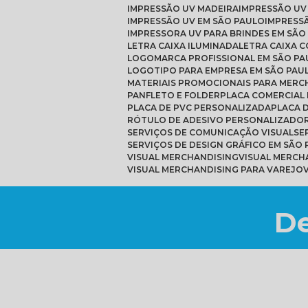
IMPRESSÃO UV MADEIRA
IMPRESSÃO UV
IMPRESSÃO UV EM SÃO PAULO
IMPRESS
IMPRESSORA UV PARA BRINDES EM SÃO
LETRA CAIXA ILUMINADA
LETRA CAIXA 
LOGOMARCA PROFISSIONAL EM SÃO PA
LOGOTIPO PARA EMPRESA EM SÃO PAU
MATERIAIS PROMOCIONAIS PARA MERC
PANFLETO E FOLDER
PLACA COMERCIAL
PLACA DE PVC PERSONALIZADA
PLACA
RÓTULO DE ADESIVO PERSONALIZADO
SERVIÇOS DE COMUNICAÇÃO VISUAL
S
SERVIÇOS DE DESIGN GRÁFICO EM SÃO
VISUAL MERCHANDISING
VISUAL MERC
VISUAL MERCHANDISING PARA VAREJO
De