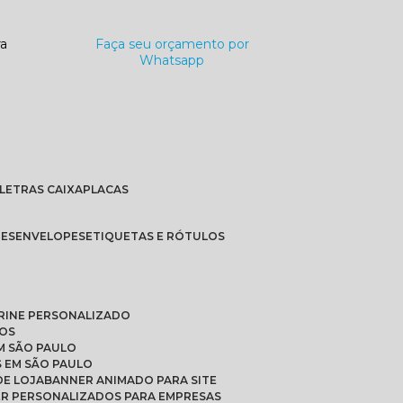
ra
Faça seu orçamento por
Whatsapp
LETRAS CAIXA
PLACAS
TES
ENVELOPES
ETIQUETAS E RÓTULOS
TRINE PERSONALIZADO
DOS
M SÃO PAULO
S EM SÃO PAULO
DE LOJA
BANNER ANIMADO PARA SITE
ER PERSONALIZADOS PARA EMPRESAS