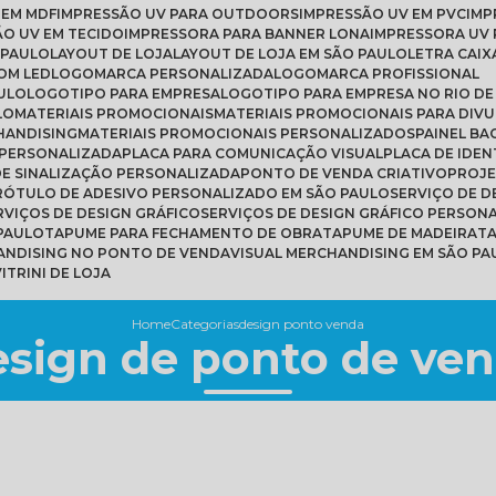
 EM MDF
IMPRESSÃO UV PARA OUTDOORS
IMPRESSÃO UV EM PVC
IM
ÃO UV EM TECIDO
IMPRESSORA PARA BANNER LONA
IMPRESSORA UV 
 PAULO
LAYOUT DE LOJA
LAYOUT DE LOJA EM SÃO PAULO
LETRA CAIX
COM LED
LOGOMARCA PERSONALIZADA
LOGOMARCA PROFISSIONAL
ULO
LOGOTIPO PARA EMPRESA
LOGOTIPO PARA EMPRESA NO RIO DE
LO
MATERIAIS PROMOCIONAIS
MATERIAIS PROMOCIONAIS PARA DIV
HANDISING
MATERIAIS PROMOCIONAIS PERSONALIZADOS
PAINEL B
 PERSONALIZADA
PLACA PARA COMUNICAÇÃO VISUAL
PLACA DE IDE
 DE SINALIZAÇÃO PERSONALIZADA
PONTO DE VENDA CRIATIVO
PROJ
RÓTULO DE ADESIVO PERSONALIZADO EM SÃO PAULO
SERVIÇO DE 
ERVIÇOS DE DESIGN GRÁFICO
SERVIÇOS DE DESIGN GRÁFICO PERSON
 PAULO
TAPUME PARA FECHAMENTO DE OBRA
TAPUME DE MADEIRA
T
HANDISING NO PONTO DE VENDA
VISUAL MERCHANDISING EM SÃO PA
VITRINI DE LOJA
Home
Categorias
design ponto venda
sign de ponto de ve