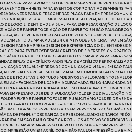
ULO
BANNER PARA PROMOÇÃO DE VENDAS
BANNER DE VENDA DE P
RA EVENTOS
BANNERS PARA EVENTOS CORPORATIVOS
BANNERS PA
RESA
BANNERS PARA SITES
COMPRAR PLACA PARA EMPRESA
COMUNI
COMUNICAÇÃO VISUAL E IMPRESSÃO DIGITAL
CRIAÇÃO DE IDENTIDA
ÃO DE LOGO E IDENTIDADE VISUAL PARA EMPRESA
CRIAÇÃO DE LOG
CRIAÇÃO DE PANFLETO
CRIAÇÃO DE PANFLETO EM SÃO PAULO
DECO
ECORAÇÃO DE VITRINE
DECORAÇÃO DE VITRINE COMERCIAL
DECORA
NVOLVIMENTO DE MARCA
DESIGN CRIATIVO
DESIGN CRIATIVO EM SÃ
O
DESIGN PARA EMPRESA
DESIGN DE EXPERIÊNCIA DO CLIENTE
DESIG
GRÁFICO PARA EVENTOS
DESIGN GRÁFICO DE FLYERS
DESIGN GRÁFICO
GN GRÁFICO E PUBLICIDADE
DESIGN DE LOGOMARCA PARA EMPRESAS
VENDA
DISPLAY DE ACRÍLICO A4
DISPLAY DE ACRÍLICO PERSONALIZAD
MUNICAÇÃO VISUAL
EMPRESA DE COMUNICAÇÃO VISUAL EM SÃO PAU
AÇÃO VISUAL
EMPRESA ESPECIALIZADA EM COMUNICAÇÃO VISUAL E
ESA DE ETIQUETAS E RÓTULOS ADESIVOS
ENVELOPAMENTO
ENVELO
A EM ACM
FACHADA DE LOJA EM ACM
FACHADA EM LONA
FACHADA DE
 DE LONA PARA PROPAGANDA
FAIXAS EM LONA
FAIXAS EM LONA NO RI
 PARA EMPRESA
FOLDER DE DIVULGAÇÃO
FOLDER DE DIVULGAÇÃO NO
O
FOLDER FLYER E PANFLETO
FOLDER PUBLICITÁRIO
FOLDER DE VEND
TLIGHT PARA OUTDOOR
GRÁFICA DE ADESIVOS
GRÁFICA DE BANNER
 SÃO PAULO
GRÁFICA ESPECIALIZADA EM PERSONALIZAÇÃO
GRÁFICA
GRÁFICA DE PANFLETOS
GRÁFICA DE PERSONALIZADOS
GRÁFICA PRÓX
CA RÁPIDA EM SÃO PAULO
GRÁFICA RÓTULOS ADESIVOS
GRÁFICA VISU
TIDADE DE MARCA
IMPRESSÃO DE RÓTULOS ADESIVOS
IMPRESSÃO D
ICO
IMPRESSÃO UV EM ACRÍLICO EM SÃO PAULO
IMPRESSÃO UV EM A