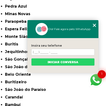
Pedra Azul
Minas Novas
Paraopeba
Espera Feliz
Olá! Fale agora pelo WhatsApp
Monte Sião
Buritis
Insira seu telefone
Jequitinhonha
São Gonçalo do Sapucaí
INICIAR CONVERSA
São João da Ponte
1
Belo Oriente
Buritizeiro
São João do Paraíso
Carandaí
Bambuí