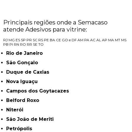
Principais regiões onde a Semacaso
atende Adesivos para vitrine:
RJ
MG
ES
SP
PR
SC
RS
PE
BA
CE
GO e DF
AM
PA
AC
AL
AP
MA
MT
MS
PB
PI
RN
RO
RR
SE
TO
Rio de Janeiro
São Gonçalo
Duque de Caxias
Nova Iguaçu
Campos dos Goytacazes
Belford Roxo
Niterói
São João de Meriti
Petrópolis