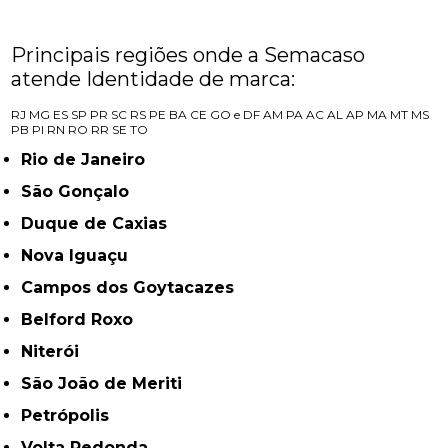
Principais regiões onde a Semacaso
atende Identidade de marca:
RJ
MG
ES
SP
PR
SC
RS
PE
BA
CE
GO e DF
AM
PA
AC
AL
AP
MA
MT
MS
PB
PI
RN
RO
RR
SE
TO
Rio de Janeiro
São Gonçalo
Duque de Caxias
Nova Iguaçu
Campos dos Goytacazes
Belford Roxo
Niterói
São João de Meriti
Petrópolis
Volta Redonda