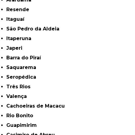
Resende
Itaguaí
São Pedro da Aldeia
Itaperuna
Japeri
Barra do Piraí
Saquarema
Seropédica
Três Rios
Valença
Cachoeiras de Macacu
Rio Bonito
Guapimirim
Casimiro de Abreu