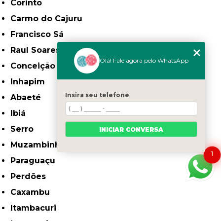
Corinto
Carmo do Cajuru
Francisco Sá
Raul Soares
Olá! Fale agora pelo WhatsApp
Conceição do Mato Dentro
Inhapim
Insira seu telefone
Abaeté
Ibiá
Serro
INICIAR CONVERSA
Muzambinho
1
Paraguaçu
Perdões
Caxambu
Itambacuri