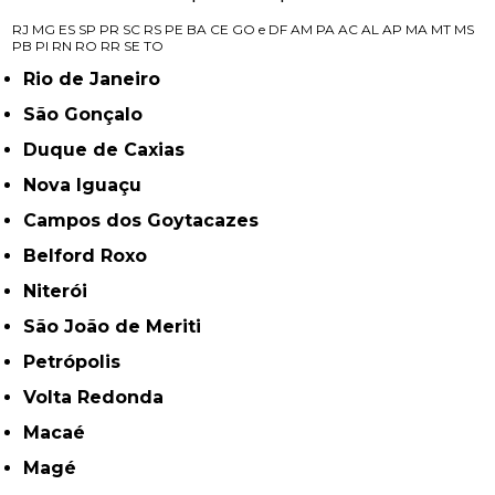
RJ
MG
ES
SP
PR
SC
RS
PE
BA
CE
GO e DF
AM
PA
AC
AL
AP
MA
MT
MS
PB
PI
RN
RO
RR
SE
TO
Rio de Janeiro
São Gonçalo
Duque de Caxias
Nova Iguaçu
Campos dos Goytacazes
Belford Roxo
Niterói
São João de Meriti
Petrópolis
Volta Redonda
Macaé
Magé