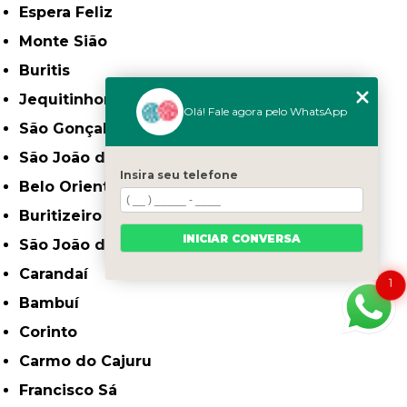
Espera Feliz
Monte Sião
Buritis
Jequitinhonha
Olá! Fale agora pelo WhatsApp
São Gonçalo do Sapucaí
São João da Ponte
Insira seu telefone
Belo Oriente
Buritizeiro
INICIAR CONVERSA
São João do Paraíso
Carandaí
1
Bambuí
Corinto
Carmo do Cajuru
Francisco Sá