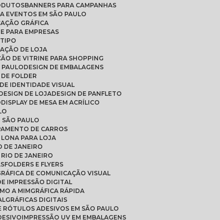
RODUTOS
BANNERS PARA CAMPANHAS
RA EVENTOS EM SÃO PAULO
CAÇÃO GRÁFICA
DE PARA EMPRESAS
OTIPO
RAÇÃO DE LOJA
ÇÃO DE VITRINE PARA SHOPPING
O PAULO
DESIGN DE EMBALAGENS
N DE FOLDER
 DE IDENTIDADE VISUAL
DESIGN DE LOJA
DESIGN DE PANFLETO
O
DISPLAY DE MESA EM ACRÍLICO
LO
M SÃO PAULO
PAMENTO DE CARROS
 LONA PARA LOJA
O DE JANEIRO
 RIO DE JANEIRO
AS
FOLDERS E FLYERS
GRÁFICA DE COMUNICAÇÃO VISUAL
 DE IMPRESSÃO DIGITAL
IMO A MIM
GRÁFICA RÁPIDA
AL
GRÁFICAS DIGITAIS
E RÓTULOS ADESIVOS EM SÃO PAULO
DESIVO
IMPRESSÃO UV EM EMBALAGENS