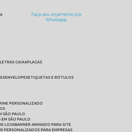
ra
Faça seu orçamento por
Whatsapp
LETRAS CAIXA
PLACAS
TES
ENVELOPES
ETIQUETAS E RÓTULOS
TRINE PERSONALIZADO
DOS
M SÃO PAULO
S EM SÃO PAULO
DE LOJA
BANNER ANIMADO PARA SITE
ER PERSONALIZADOS PARA EMPRESAS