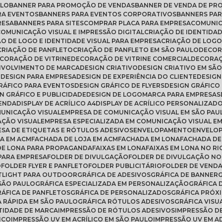
ULO
BANNER PARA PROMOÇÃO DE VENDAS
BANNER DE VENDA DE P
RA EVENTOS
BANNERS PARA EVENTOS CORPORATIVOS
BANNERS PA
RESA
BANNERS PARA SITES
COMPRAR PLACA PARA EMPRESA
COMUNI
COMUNICAÇÃO VISUAL E IMPRESSÃO DIGITAL
CRIAÇÃO DE IDENTIDA
ÃO DE LOGO E IDENTIDADE VISUAL PARA EMPRESA
CRIAÇÃO DE LOG
CRIAÇÃO DE PANFLETO
CRIAÇÃO DE PANFLETO EM SÃO PAULO
DECO
ECORAÇÃO DE VITRINE
DECORAÇÃO DE VITRINE COMERCIAL
DECORA
NVOLVIMENTO DE MARCA
DESIGN CRIATIVO
DESIGN CRIATIVO EM SÃ
O
DESIGN PARA EMPRESA
DESIGN DE EXPERIÊNCIA DO CLIENTE
DESIG
GRÁFICO PARA EVENTOS
DESIGN GRÁFICO DE FLYERS
DESIGN GRÁFICO
GN GRÁFICO E PUBLICIDADE
DESIGN DE LOGOMARCA PARA EMPRESAS
VENDA
DISPLAY DE ACRÍLICO A4
DISPLAY DE ACRÍLICO PERSONALIZAD
MUNICAÇÃO VISUAL
EMPRESA DE COMUNICAÇÃO VISUAL EM SÃO PAU
AÇÃO VISUAL
EMPRESA ESPECIALIZADA EM COMUNICAÇÃO VISUAL E
ESA DE ETIQUETAS E RÓTULOS ADESIVOS
ENVELOPAMENTO
ENVELO
A EM ACM
FACHADA DE LOJA EM ACM
FACHADA EM LONA
FACHADA DE
 DE LONA PARA PROPAGANDA
FAIXAS EM LONA
FAIXAS EM LONA NO RI
 PARA EMPRESA
FOLDER DE DIVULGAÇÃO
FOLDER DE DIVULGAÇÃO NO
O
FOLDER FLYER E PANFLETO
FOLDER PUBLICITÁRIO
FOLDER DE VEND
TLIGHT PARA OUTDOOR
GRÁFICA DE ADESIVOS
GRÁFICA DE BANNER
 SÃO PAULO
GRÁFICA ESPECIALIZADA EM PERSONALIZAÇÃO
GRÁFICA
GRÁFICA DE PANFLETOS
GRÁFICA DE PERSONALIZADOS
GRÁFICA PRÓX
CA RÁPIDA EM SÃO PAULO
GRÁFICA RÓTULOS ADESIVOS
GRÁFICA VISU
TIDADE DE MARCA
IMPRESSÃO DE RÓTULOS ADESIVOS
IMPRESSÃO D
ICO
IMPRESSÃO UV EM ACRÍLICO EM SÃO PAULO
IMPRESSÃO UV EM A