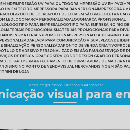
 EM MDF
IMPRESSÃO UV PARA OUTDOORS
IMPRESSÃO UV EM PVC
IM
ÃO UV EM TECIDO
IMPRESSORA PARA BANNER LONA
IMPRESSORA UV 
 PAULO
LAYOUT DE LOJA
LAYOUT DE LOJA EM SÃO PAULO
LETRA CAIX
COM LED
LOGOMARCA PERSONALIZADA
LOGOMARCA PROFISSIONAL
ULO
LOGOTIPO PARA EMPRESA
LOGOTIPO PARA EMPRESA NO RIO DE
LO
MATERIAIS PROMOCIONAIS
MATERIAIS PROMOCIONAIS PARA DIV
HANDISING
MATERIAIS PROMOCIONAIS PERSONALIZADOS
PAINEL B
 PERSONALIZADA
PLACA PARA COMUNICAÇÃO VISUAL
PLACA DE IDE
 DE SINALIZAÇÃO PERSONALIZADA
PONTO DE VENDA CRIATIVO
PROJ
RÓTULO DE ADESIVO PERSONALIZADO EM SÃO PAULO
SERVIÇO DE 
ERVIÇOS DE DESIGN GRÁFICO
SERVIÇOS DE DESIGN GRÁFICO PERSON
 PAULO
TAPUME PARA FECHAMENTO DE OBRA
TAPUME DE MADEIRA
T
HANDISING NO PONTO DE VENDA
VISUAL MERCHANDISING EM SÃO PA
VITRINI DE LOJA
Home
Categorias
comunicacao visual empresa
icação visual para e