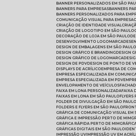
BANNER PERSONALIZADOS EM SÃO PA
BANNERS PARA EMPRESAS
BANNERS PA
BANNERS PERSONALIZADOS PARA EMP
COMUNICAÇÃO VISUAL PARA EMPRESA
CRIAÇÃO DE IDENTIDADE VISUAL
CRIAÇ
CRIAÇÃO DE LOGOTIPO EM SÃO PAULO
DECORAÇÃO DE LOJA EM SÃO PAULO
D
DESENVOLVIMENTO LOGOMARCA
DESE
DESIGN DE EMBALAGENS EM SÃO PAUL
DESIGN GRÁFICO E BRANDING
DESIGN 
DESIGN GRÁFICO DE LOGOMARCA
DESI
DESIGN DE PDV
DESIGN DE PONTO DE 
DISPLAYS DE ACRÍLICO
EMPRESA DE CO
EMPRESA ESPECIALIZADA EM COMUNIC
EMPRESA ESPECIALIZADA EM PDV
EMPR
ENVELOPAMENTO DE VEÍCULOS
FACHAD
FAIXA EM LONA PERSONALIZADA
FAIXA
FAIXAS EM LONA EM SÃO PAULO
FLYERS
FOLDER DE DIVULGAÇÃO EM SÃO PAUL
FOLDERS E FLYERS EM SÃO PAULO
FRON
GRÁFICA DE COMUNICAÇÃO VISUAL EM
GRÁFICA E IMPRESSÃO PERTO DE MIM
GRÁFICA RÁPIDA PERTO DE MIM
GRÁFI
GRÁFICAS DIGITAIS EM SÃO PAULO
IDEN
IMPRESSÃO UV
IMPRESSÃO UV EM ACRÍL