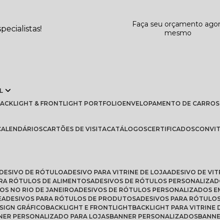
Faça seu orçamento ago
ecialistas!
mesmo
L
BLACKLIGHT & FRONTLIGHT PORTFOLIO
ENVELOPAMENTO DE CARROS
CALENDÁRIOS
CARTÕES DE VISITA
CATÁLOGOS
CERTIFICADOS
CONVI
ADESIVO DE RÓTULO
ADESIVO PARA VITRINE DE LOJA
ADESIVO DE VI
ARA RÓTULOS DE ALIMENTOS
ADESIVOS DE RÓTULOS PERSONALIZA
OS NO RIO DE JANEIRO
ADESIVOS DE RÓTULOS PERSONALIZADOS E
E
ADESIVOS PARA RÓTULOS DE PRODUTOS
ADESIVOS PARA RÓTULO
ESIGN GRÁFICO
BACKLIGHT E FRONTLIGHT
BACKLIGHT PARA VITRINE 
NNER PERSONALIZADO PARA LOJAS
BANNER PERSONALIZADOS
BANN