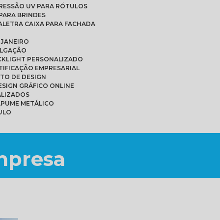
PRESSÃO UV PARA RÓTULOS
PARA BRINDES
A
LETRA CAIXA PARA FACHADA
 JANEIRO
ULGAÇÃO
ACKLIGHT PERSONALIZADO
NTIFICAÇÃO EMPRESARIAL
ETO DE DESIGN
DESIGN GRÁFICO ONLINE
ALIZADOS
APUME METÁLICO
ULO
mpresa