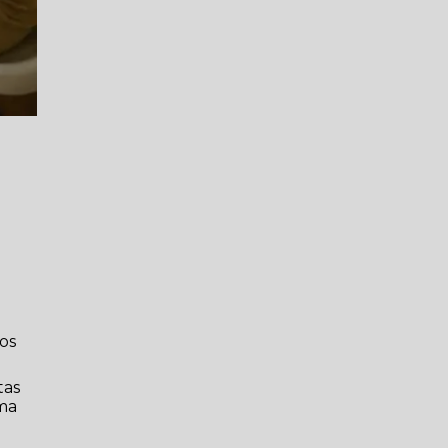
ios
tas
uma