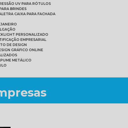
PRESSÃO UV PARA RÓTULOS
PARA BRINDES
A
LETRA CAIXA PARA FACHADA
 JANEIRO
ULGAÇÃO
ACKLIGHT PERSONALIZADO
NTIFICAÇÃO EMPRESARIAL
ETO DE DESIGN
DESIGN GRÁFICO ONLINE
ALIZADOS
APUME METÁLICO
ULO
empresas