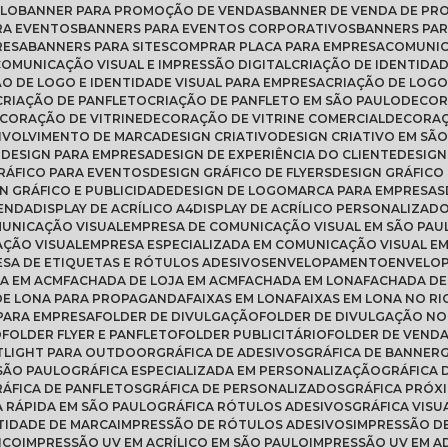
ULO
BANNER PARA PROMOÇÃO DE VENDAS
BANNER DE VENDA DE P
RA EVENTOS
BANNERS PARA EVENTOS CORPORATIVOS
BANNERS PA
RESA
BANNERS PARA SITES
COMPRAR PLACA PARA EMPRESA
COMUNI
COMUNICAÇÃO VISUAL E IMPRESSÃO DIGITAL
CRIAÇÃO DE IDENTIDA
ÃO DE LOGO E IDENTIDADE VISUAL PARA EMPRESA
CRIAÇÃO DE LOG
CRIAÇÃO DE PANFLETO
CRIAÇÃO DE PANFLETO EM SÃO PAULO
DECO
ECORAÇÃO DE VITRINE
DECORAÇÃO DE VITRINE COMERCIAL
DECORA
NVOLVIMENTO DE MARCA
DESIGN CRIATIVO
DESIGN CRIATIVO EM SÃ
O
DESIGN PARA EMPRESA
DESIGN DE EXPERIÊNCIA DO CLIENTE
DESIG
GRÁFICO PARA EVENTOS
DESIGN GRÁFICO DE FLYERS
DESIGN GRÁFICO
GN GRÁFICO E PUBLICIDADE
DESIGN DE LOGOMARCA PARA EMPRESAS
VENDA
DISPLAY DE ACRÍLICO A4
DISPLAY DE ACRÍLICO PERSONALIZAD
MUNICAÇÃO VISUAL
EMPRESA DE COMUNICAÇÃO VISUAL EM SÃO PAU
AÇÃO VISUAL
EMPRESA ESPECIALIZADA EM COMUNICAÇÃO VISUAL E
ESA DE ETIQUETAS E RÓTULOS ADESIVOS
ENVELOPAMENTO
ENVELO
A EM ACM
FACHADA DE LOJA EM ACM
FACHADA EM LONA
FACHADA DE
 DE LONA PARA PROPAGANDA
FAIXAS EM LONA
FAIXAS EM LONA NO RI
 PARA EMPRESA
FOLDER DE DIVULGAÇÃO
FOLDER DE DIVULGAÇÃO NO
O
FOLDER FLYER E PANFLETO
FOLDER PUBLICITÁRIO
FOLDER DE VEND
TLIGHT PARA OUTDOOR
GRÁFICA DE ADESIVOS
GRÁFICA DE BANNER
 SÃO PAULO
GRÁFICA ESPECIALIZADA EM PERSONALIZAÇÃO
GRÁFICA
GRÁFICA DE PANFLETOS
GRÁFICA DE PERSONALIZADOS
GRÁFICA PRÓX
CA RÁPIDA EM SÃO PAULO
GRÁFICA RÓTULOS ADESIVOS
GRÁFICA VISU
TIDADE DE MARCA
IMPRESSÃO DE RÓTULOS ADESIVOS
IMPRESSÃO D
ICO
IMPRESSÃO UV EM ACRÍLICO EM SÃO PAULO
IMPRESSÃO UV EM A