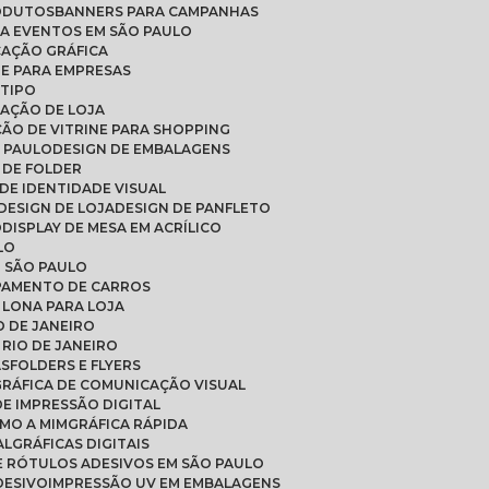
RODUTOS
BANNERS PARA CAMPANHAS
RA EVENTOS EM SÃO PAULO
CAÇÃO GRÁFICA
DE PARA EMPRESAS
OTIPO
RAÇÃO DE LOJA
ÇÃO DE VITRINE PARA SHOPPING
O PAULO
DESIGN DE EMBALAGENS
N DE FOLDER
 DE IDENTIDADE VISUAL
DESIGN DE LOJA
DESIGN DE PANFLETO
O
DISPLAY DE MESA EM ACRÍLICO
LO
M SÃO PAULO
PAMENTO DE CARROS
 LONA PARA LOJA
O DE JANEIRO
 RIO DE JANEIRO
AS
FOLDERS E FLYERS
GRÁFICA DE COMUNICAÇÃO VISUAL
 DE IMPRESSÃO DIGITAL
IMO A MIM
GRÁFICA RÁPIDA
AL
GRÁFICAS DIGITAIS
E RÓTULOS ADESIVOS EM SÃO PAULO
DESIVO
IMPRESSÃO UV EM EMBALAGENS