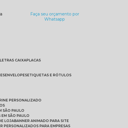
ra
Faça seu orçamento por
Whatsapp
LETRAS CAIXA
PLACAS
TES
ENVELOPES
ETIQUETAS E RÓTULOS
TRINE PERSONALIZADO
DOS
M SÃO PAULO
S EM SÃO PAULO
DE LOJA
BANNER ANIMADO PARA SITE
ER PERSONALIZADOS PARA EMPRESAS