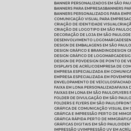
BANNER PERSONALIZADOS EM SÃO PA
BANNERS PARA EMPRESAS
BANNERS PA
BANNERS PERSONALIZADOS PARA EMP
COMUNICAÇÃO VISUAL PARA EMPRESA
CRIAÇÃO DE IDENTIDADE VISUAL
CRIAÇ
CRIAÇÃO DE LOGOTIPO EM SÃO PAULO
DECORAÇÃO DE LOJA EM SÃO PAULO
D
DESENVOLVIMENTO LOGOMARCA
DESE
DESIGN DE EMBALAGENS EM SÃO PAUL
DESIGN GRÁFICO E BRANDING
DESIGN 
DESIGN GRÁFICO DE LOGOMARCA
DESI
DESIGN DE PDV
DESIGN DE PONTO DE 
DISPLAYS DE ACRÍLICO
EMPRESA DE CO
EMPRESA ESPECIALIZADA EM COMUNIC
EMPRESA ESPECIALIZADA EM PDV
EMPR
ENVELOPAMENTO DE VEÍCULOS
FACHAD
FAIXA EM LONA PERSONALIZADA
FAIXA
FAIXAS EM LONA EM SÃO PAULO
FLYERS
FOLDER DE DIVULGAÇÃO EM SÃO PAUL
FOLDERS E FLYERS EM SÃO PAULO
FRON
GRÁFICA DE COMUNICAÇÃO VISUAL EM
GRÁFICA E IMPRESSÃO PERTO DE MIM
GRÁFICA RÁPIDA PERTO DE MIM
GRÁFI
GRÁFICAS DIGITAIS EM SÃO PAULO
IDEN
IMPRESSÃO UV
IMPRESSÃO UV EM ACRÍL