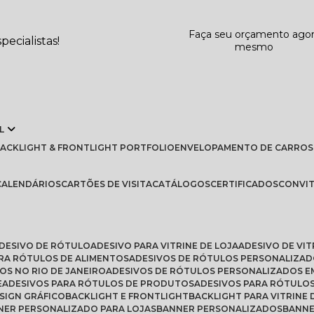
Faça seu orçamento ago
ecialistas!
mesmo
L
BLACKLIGHT & FRONTLIGHT PORTFOLIO
ENVELOPAMENTO DE CARROS
CALENDÁRIOS
CARTÕES DE VISITA
CATÁLOGOS
CERTIFICADOS
CONVI
ADESIVO DE RÓTULO
ADESIVO PARA VITRINE DE LOJA
ADESIVO DE VI
ARA RÓTULOS DE ALIMENTOS
ADESIVOS DE RÓTULOS PERSONALIZA
OS NO RIO DE JANEIRO
ADESIVOS DE RÓTULOS PERSONALIZADOS E
E
ADESIVOS PARA RÓTULOS DE PRODUTOS
ADESIVOS PARA RÓTULO
ESIGN GRÁFICO
BACKLIGHT E FRONTLIGHT
BACKLIGHT PARA VITRINE 
NNER PERSONALIZADO PARA LOJAS
BANNER PERSONALIZADOS
BANN