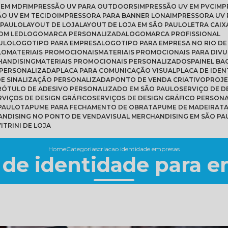
 EM MDF
IMPRESSÃO UV PARA OUTDOORS
IMPRESSÃO UV EM PVC
IM
ÃO UV EM TECIDO
IMPRESSORA PARA BANNER LONA
IMPRESSORA UV 
 PAULO
LAYOUT DE LOJA
LAYOUT DE LOJA EM SÃO PAULO
LETRA CAIX
COM LED
LOGOMARCA PERSONALIZADA
LOGOMARCA PROFISSIONAL
ULO
LOGOTIPO PARA EMPRESA
LOGOTIPO PARA EMPRESA NO RIO DE
LO
MATERIAIS PROMOCIONAIS
MATERIAIS PROMOCIONAIS PARA DIV
HANDISING
MATERIAIS PROMOCIONAIS PERSONALIZADOS
PAINEL B
 PERSONALIZADA
PLACA PARA COMUNICAÇÃO VISUAL
PLACA DE IDE
 DE SINALIZAÇÃO PERSONALIZADA
PONTO DE VENDA CRIATIVO
PROJ
RÓTULO DE ADESIVO PERSONALIZADO EM SÃO PAULO
SERVIÇO DE 
ERVIÇOS DE DESIGN GRÁFICO
SERVIÇOS DE DESIGN GRÁFICO PERSON
 PAULO
TAPUME PARA FECHAMENTO DE OBRA
TAPUME DE MADEIRA
T
HANDISING NO PONTO DE VENDA
VISUAL MERCHANDISING EM SÃO PA
VITRINI DE LOJA
Home
Categorias
criacao identidade empresas
 de identidade para 