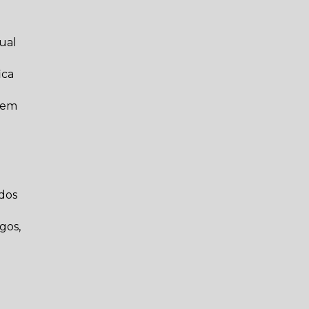
ual
ica
agem
 dos
gos,