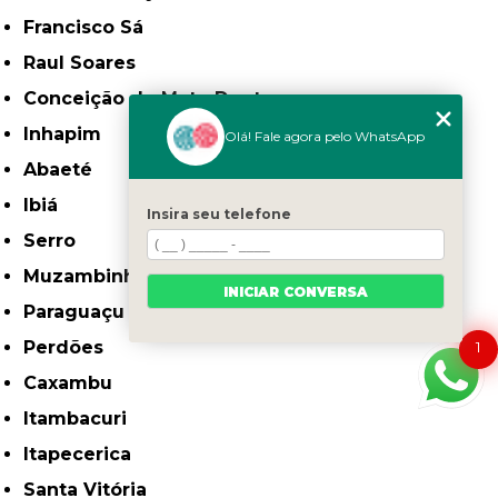
Francisco Sá
Raul Soares
Conceição do Mato Dentro
Inhapim
Olá! Fale agora pelo WhatsApp
Abaeté
Ibiá
Insira seu telefone
Serro
Muzambinho
INICIAR CONVERSA
Paraguaçu
Perdões
1
Caxambu
Itambacuri
Itapecerica
Santa Vitória