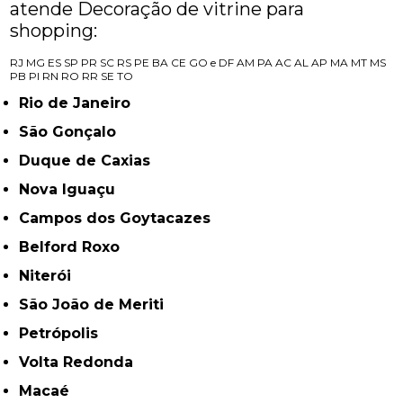
atende Decoração de vitrine para
shopping:
RJ
MG
ES
SP
PR
SC
RS
PE
BA
CE
GO e DF
AM
PA
AC
AL
AP
MA
MT
MS
PB
PI
RN
RO
RR
SE
TO
Rio de Janeiro
São Gonçalo
Duque de Caxias
Nova Iguaçu
Campos dos Goytacazes
Belford Roxo
Niterói
São João de Meriti
Petrópolis
Volta Redonda
Macaé