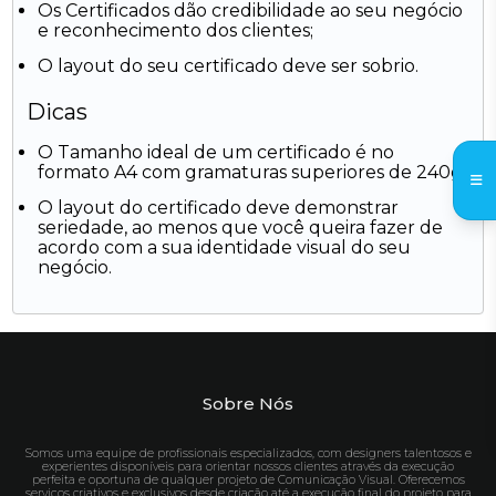
Os Certificados dão credibilidade ao seu negócio
e reconhecimento dos clientes;
O layout do seu certificado deve ser sobrio.
Dicas
O Tamanho ideal de um certificado é no
formato A4 com gramaturas superiores de 240g.
O layout do certificado deve demonstrar
seriedade, ao menos que você queira fazer de
acordo com a sua identidade visual do seu
negócio.
Sobre Nós
Somos uma equipe de profissionais especializados, com designers talentosos e
experientes disponíveis para orientar nossos clientes através da execução
perfeita e oportuna de qualquer projeto de Comunicação Visual. Oferecemos
serviços criativos e exclusivos desde criação até a execução final do projeto para