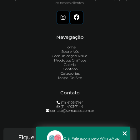
os nossos clientes.
Navegação
Home
Sobre Nós
Comunicação Visual
Produtos Gráficos
Galeria
Contato
Categorias
Mapa Do Site
Contato
(11) 4103-7144
(11) 4103-7144
contato@semacaso.com.br
Fique por Dentro das Novidades do
Olá! Fale agora pelo WhatsApp